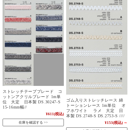
ストレッチテープブレード コ
ットンアクリルブレード 1m単
ゴム入りストレッチレース 綿
位 大定 日本製 DS.30247-S
トーションレース 1m単位 オ
15-16mm幅//
フホワイト ラメ 大定 日
¥611
(税込)
本製 DS.2748-S DS.2753-S ////
在庫を確認する
¥153
(税込)
～