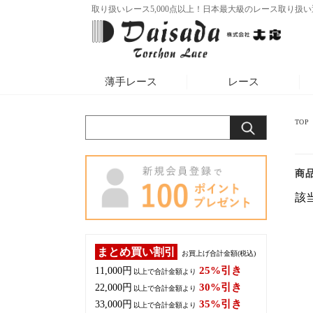
カテゴリ
取り扱いレース5,000点以上！日本最大級のレース取り扱
特集
新着商品
利用案内
お問合せ
薄手レース
レース
TOP
商
該
まとめ買い割引
お買上げ合計金額(税込)
25%引き
11,000円
以上で合計金額より
30%引き
22,000円
以上で合計金額より
35%引き
33,000円
以上で合計金額より