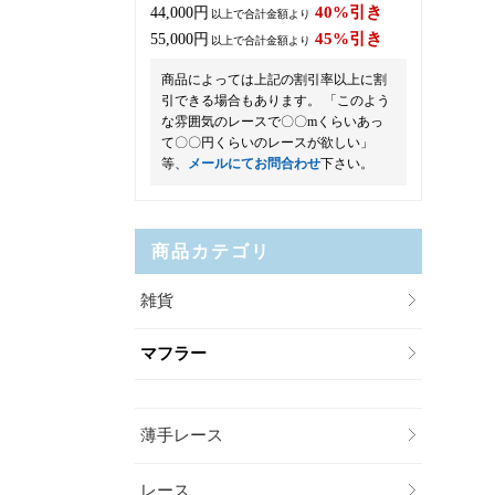
40%引き
44,000円
以上で合計金額より
45%引き
55,000円
以上で合計金額より
商品によっては上記の割引率以上に割
引できる場合もあります。 「このよう
な雰囲気のレースで〇〇mくらいあっ
て〇〇円くらいのレースが欲しい」
等、
メールにてお問合わせ
下さい。
商品カテゴリ
雑貨
マフラー
薄手レース
レース