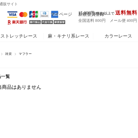
い通販サイト
送料無料
15,000円
(税抜)以上で
マイページ
新規会員登録
全国送料 800円 メール便 400円
ストレッチレース
麻・キナリ系レース
カラーレース
雑貨
マフラー
品一覧
当商品はありません