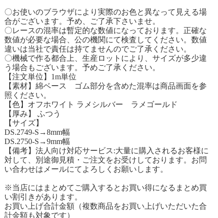
〇お使いのブラウザにより実際のお色と異なって見える場
合がございます。予め、ご了承下さいませ。
〇レースの混率は暫定的な数値になっております。正確な
数値が必要な場合、公の機関にて検査してください。数値
違いは当社で責任は持てませんのでご了承ください。
〇機械で作る都合上、生産ロットにより、サイズが多少違
う場合もございます。予めご了承ください。
【注文単位】1m単位
【素材】綿ベース ゴム部分を含めた混率は商品画面を参
照ください。
【色】オフホワイト ラメシルバー ラメゴールド
【厚み】 ふつう
【サイズ】
DS.2749-S→8mm幅
DS.2750-S→9mm幅
【備考】法人向け対応サービス:大量に購入されるお客様に
対して、別途御見積・ご注文をお受けしております。お問
い合わせはメールにてよろしくお願いします。
※当店にはまとめてご購入するとお買い得になるまとめ買
い割引きがあります。
お買い上げ合計金額（複数商品をお買い上げいただいた合
計金額も対象です）