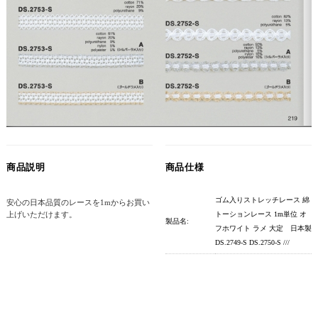
商品説明
商品仕様
ゴム入りストレッチレース 綿
安心の日本品質のレースを1mからお買い
上げいただけます。
トーションレース 1m単位 オ
製品名:
フホワイト ラメ 大定 日本製
DS.2749-S DS.2750-S ///