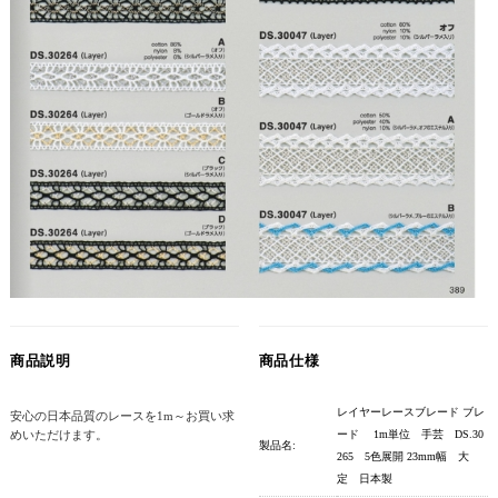
商品説明
商品仕様
レイヤーレースブレード ブレ
安心の日本品質のレースを1m～お買い求
めいただけます。
ード 1m単位 手芸 DS.30
製品名:
265 5色展開 23mm幅 大
定 日本製