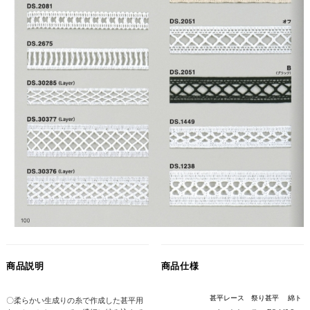
商品説明
商品仕様
甚平レース 祭り甚平 綿ト
〇柔らかい生成りの糸で作成した甚平用