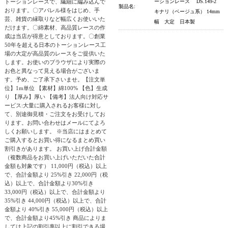
トーションレースで、繊細に編み込んで
ーションレース DS.149-2
製品名:
おります。〇アパレル様をはじめ、手
キナリ（ベージュ系） 14mm
芸、雑貨の縁取りなど幅広くお使いいた
幅 大定 日本製
だけます。〇綿素材、高品質レースの作
成は当店が得意としております。〇創業
50年を超える日本のトーションレース工
場の大定が高品質のレースをご提供いた
します。お使いのブラウザにより実際の
お色と異なって見える場合がございま
す。予め、ご了承下さいませ。【注文単
位】1m単位 【素材】綿100% 【色】生成
り 【厚み】厚い 【備考】法人向け対応サ
ービス:大量に購入されるお客様に対し
て、別途御見積・ご注文をお受けしてお
ります。お問い合わせはメールにてよろ
しくお願いします。 ※当店にはまとめて
ご購入するとお買い得になるまとめ買い
割引きがあります。 お買い上げ合計金額
（複数商品をお買い上げいただいた合計
金額も対象です） 11,000円（税込）以上
で、合計金額より 25%引き 22,000円（税
込）以上で、合計金額より30%引き
33,000円（税込）以上で、合計金額より
35%引き 44,000円（税込）以上で、合計
金額より 40%引き 55,000円（税込）以上
で、合計金額より45%引き 商品によりま
しては上記の割引率以上に割引できる場