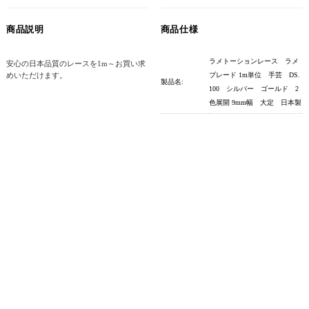
商品説明
商品仕様
ラメトーションレース ラメ
安心の日本品質のレースを1m～お買い求
めいただけます。
ブレード 1m単位 手芸 DS.
製品名:
100 シルバー ゴールド 2
色展開 9mm幅 大定 日本製