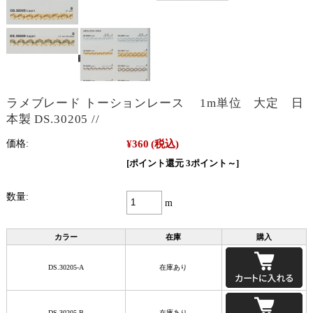
ラメブレード トーションレース 1m単位 大定 日
本製 DS.30205 //
¥360
(税込)
価格:
[ポイント還元 3ポイント～]
数量:
m
カラー
在庫
購入
DS.30205-A
在庫あり
DS.30205-B
在庫あり