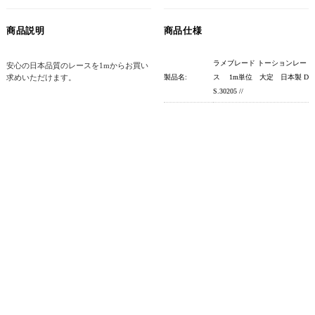
商品説明
商品仕様
ラメブレード トーションレー
安心の日本品質のレースを1mからお買い
求めいただけます。
製品名:
ス 1m単位 大定 日本製 D
S.30205 //